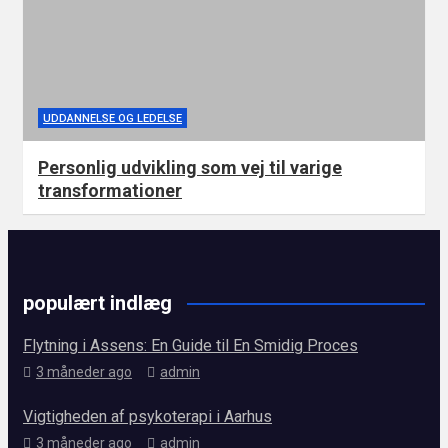
UDDANNELSE OG LEDELSE
Personlig udvikling som vej til varige
transformationer
populært indlæg
Flytning i Assens: En Guide til En Smidig Proces
3 måneder ago
admin
Vigtigheden af psykoterapi i Aarhus
3 måneder ago
admin