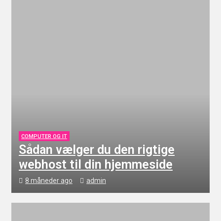
Take Away i Vejle: En Praktisk Løsning for
Familier og Venner
Personlig udvikling som vej til varige
transformationer
Vigtigheden af regelmæssig reparation af bil
COMPUTER OG IT
Sådan vælger du den rigtige
webhost til din hjemmeside
8 måneder ago
admin