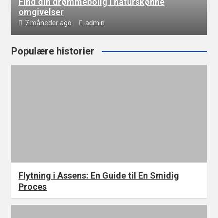
Find din drømmebolig i naturskønne
omgivelser
7 måneder ago
admin
Populære historier
Flytning i Assens: En Guide til En Smidig
Proces