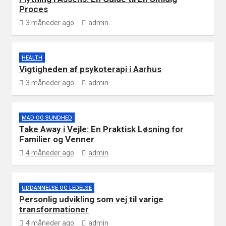
Proces
3 måneder ago
admin
HEALTH
Vigtigheden af psykoterapi i Aarhus
3 måneder ago
admin
MAD OG SUNDHED
Take Away i Vejle: En Praktisk Løsning for
Familier og Venner
4 måneder ago
admin
UDDANNELSE OG LEDELSE
Personlig udvikling som vej til varige
transformationer
4 måneder ago
admin