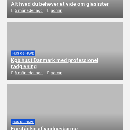
Alt hvad du behøver at vide om glaslister
5 måneder ago
admin
HUS OG HAVE
Køb hus i Danmark med professionel
rådgivning
6 måneder ago
admin
HUS OG HAVE
Forståelse af vindueskarme