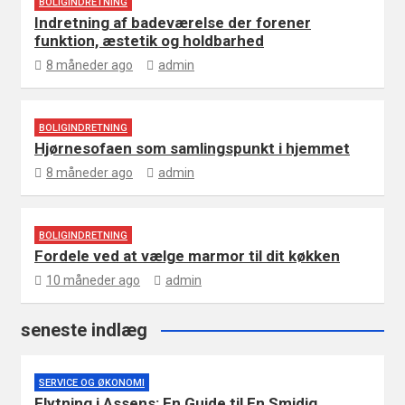
BOLIGINDRETNING
Indretning af badeværelse der forener
funktion, æstetik og holdbarhed
8 måneder ago
admin
BOLIGINDRETNING
Hjørnesofaen som samlingspunkt i hjemmet
8 måneder ago
admin
BOLIGINDRETNING
Fordele ved at vælge marmor til dit køkken
10 måneder ago
admin
seneste indlæg
SERVICE OG ØKONOMI
Flytning i Assens: En Guide til En Smidig