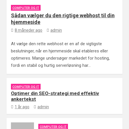
COMPUTER OG IT
Sådan vælger du den rigtige webhost til din
hjemmeside
8 måneder ago
admin
At vælge den rette webhost er en af de vigtigste
beslutninger, når en hjemmeside skal etableres eller
optimeres. Mange undersøger markedet for hosting,
fordi en stabil og hurtig serverløsning har…
COMPUTER OG IT
Optimer din SEO-strategi med effektiv
ankertekst
1 år ago
admin
COMPUTER OG IT