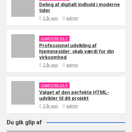
Deling af digitalt indhold i moderne
tider
2 år ago
admin
COMPUTER OG IT
Professionel udvikling af
hjemmesider: skab værdi for din
virksomhed
2 år ago
admin
COMPUTER OG IT
Valget af den perfekte HTML-
udvikler til dit projekt
2 år ago
admin
Du gik glip af