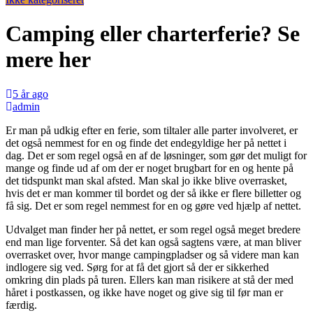
Camping eller charterferie? Se
mere her
5 år ago
admin
Er man på udkig efter en ferie, som tiltaler alle parter involveret, er
det også nemmest for en og finde det endegyldige her på nettet i
dag. Det er som regel også en af de løsninger, som gør det muligt for
mange og finde ud af om der er noget brugbart for en og hente på
det tidspunkt man skal afsted. Man skal jo ikke blive overrasket,
hvis det er man kommer til bordet og der så ikke er flere billetter og
få sig. Det er som regel nemmest for en og gøre ved hjælp af nettet.
Udvalget man finder her på nettet, er som regel også meget bredere
end man lige forventer. Så det kan også sagtens være, at man bliver
overrasket over, hvor mange campingpladser og så videre man kan
indlogere sig ved. Sørg for at få det gjort så der er sikkerhed
omkring din plads på turen. Ellers kan man risikere at stå der med
håret i postkassen, og ikke have noget og give sig til før man er
færdig.