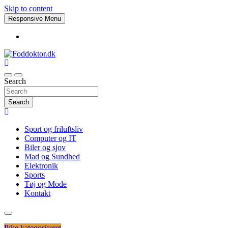
Skip to content
Responsive Menu
Foddoktor.dk
Search
Search
Sport og friluftsliv
Computer og IT
Biler og sjov
Mad og Sundhed
Elektronik
Sports
Tøj og Mode
Kontakt
Ikke kategoriseret