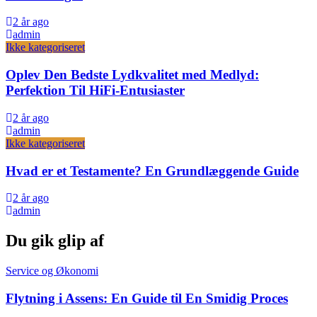
2 år ago
admin
Ikke kategoriseret
Oplev Den Bedste Lydkvalitet med Medlyd:
Perfektion Til HiFi-Entusiaster
2 år ago
admin
Ikke kategoriseret
Hvad er et Testamente? En Grundlæggende Guide
2 år ago
admin
Du gik glip af
Service og Økonomi
Flytning i Assens: En Guide til En Smidig Proces