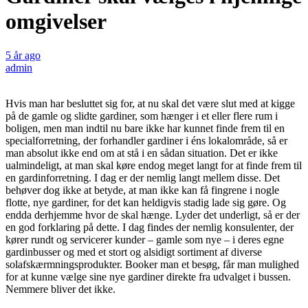
omgivelser
5 år ago
admin
Hvis man har besluttet sig for, at nu skal det være slut med at kigge
på de gamle og slidte gardiner, som hænger i et eller flere rum i
boligen, men man indtil nu bare ikke har kunnet finde frem til en
specialforretning, der forhandler gardiner i éns lokalområde, så er
man absolut ikke end om at stå i en sådan situation. Det er ikke
ualmindeligt, at man skal køre endog meget langt for at finde frem til
en gardinforretning. I dag er der nemlig langt mellem disse. Det
behøver dog ikke at betyde, at man ikke kan få fingrene i nogle
flotte, nye gardiner, for det kan heldigvis stadig lade sig gøre. Og
endda derhjemme hvor de skal hænge. Lyder det underligt, så er der
en god forklaring på dette. I dag findes der nemlig konsulenter, der
kører rundt og servicerer kunder – gamle som nye – i deres egne
gardinbusser og med et stort og alsidigt sortiment af diverse
solafskærmningsprodukter. Booker man et besøg, får man mulighed
for at kunne vælge sine nye gardiner direkte fra udvalget i bussen.
Nemmere bliver det ikke.