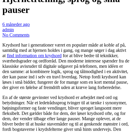
pauser
6 måneder ago
admin
No Comments
Krydsord har i generationer været en populær måde at koble af på,
samtidig med at hjernen holdes i gang, og mange søger i dag aktivt
at
find information om krydsord
for at blive bedre til teknikker,
sværhedsgrader og ordforråd. Den moderne interesse spænder fra de
klassiske avisruder til digitale udgaver på telefonen, men idéen er
den samme: at kombinere logik, sprog og tålmodighed i en aktivitet,
der kan passe ind i selv en travl hverdag. Netop fordi krydsord kan
løses i små bidder, fungerer de for mange som en kort mental pause,
der giver en følelse af fremdrift uden at kræve lang forberedelse.
En af de største gevinster ved krydsord er arbejdet med ord og
betydninger. Når et ledetrådssprog tvinger til at tænke i synonymer,
bøjningsformer og faste vendinger, bliver sproget langsomt mere
fleksibelt. Det gælder både for dem, der løser krydsord ofte, og for
dem, der vender tilbage efter lange pauser. Mange oplever, at de
bliver bedre til at huske stavemåder og til at genkende mønstre i ord,
fordi bogstaverne i krydsfelterne giver små hints undervejs. Den