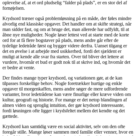
oplevelse af, at et ord pludselig “falder på plads”, er en stor del af
fornøjelsen.
Krydsord træner også problemløsning på en måde, der føles mindre
alvorlig end klassiske opgaver. Det handler om at skifte strategi, når
man sidder fast, og om at bruge det, man allerede har udfyldt, til at
åbne nye muligheder. Nogle løser lettest ved at starte med de korte
ord for at få flere bogstaver på plads, mens andre går efter de
tydelige ledetråde først og bygger videre derfra. Uanset tilgang er
det en øvelse i at arbejde med usikkerhed, fordi det sjældent er
muligt at kende alle svar fra starten. Over tid bliver det lettere at
vurdere, hvornår et bud er godt nok til at skrive ind, og hvornår det
er bedre at vente.
Der findes mange typer krydsord, og variationen gør, at de kan
tilpasses forskellige behov. Nogle foretrækker hurtige og enkle
opgaver til morgenkaffen, mens andre søger de mere udfordrende
varianter, hvor ledetrådene kan være finurlige eller kræve viden om
kultur, geografi og historie. For mange er det netop blandingen af
almen viden og sproglig intuition, der gør krydsord interessante,
fordi løsningen ofte ligger i krydsfeltet mellem det kendte og det
gættede.
Krydsord kan samtidig være en social aktivitet, selv om den ofte
foregår stille. Mange løser sammen med familie eller venner, hvor en