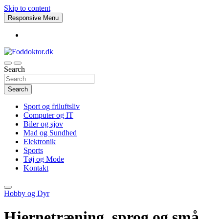
Skip to content
Responsive Menu
Search
Foddoktor.dk
Search
Sport og friluftsliv
Computer og IT
Biler og sjov
Mad og Sundhed
Elektronik
Sports
Tøj og Mode
Kontakt
Hobby og Dyr
Hjernetræning, sprog og små