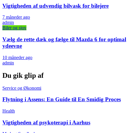
Vigtigheden af udvendig bilvask for bilejere
7 måneder ago
admin
Biler og sjov
Vælg de rette dæk og fælge til Mazda 6 for optimal
ydeevne
10 måneder ago
admin
Du gik glip af
Service og Økonomi
Flytning i Assens: En Guide til En Smidig Proces
Health
Vigtigheden af psykoterapi i Aarhus