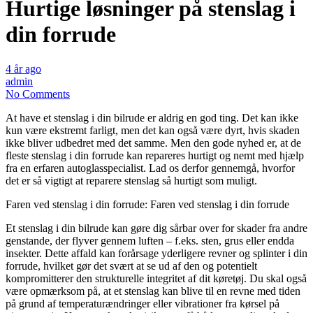
Hurtige løsninger på stenslag i
din forrude
4 år ago
admin
No Comments
At have et stenslag i din bilrude er aldrig en god ting. Det kan ikke
kun være ekstremt farligt, men det kan også være dyrt, hvis skaden
ikke bliver udbedret med det samme. Men den gode nyhed er, at de
fleste stenslag i din forrude kan repareres hurtigt og nemt med hjælp
fra en erfaren autoglasspecialist. Lad os derfor gennemgå, hvorfor
det er så vigtigt at reparere stenslag så hurtigt som muligt.
Faren ved stenslag i din forrude: Faren ved stenslag i din forrude
Et stenslag i din bilrude kan gøre dig sårbar over for skader fra andre
genstande, der flyver gennem luften – f.eks. sten, grus eller endda
insekter. Dette affald kan forårsage yderligere revner og splinter i din
forrude, hvilket gør det svært at se ud af den og potentielt
kompromitterer den strukturelle integritet af dit køretøj. Du skal også
være opmærksom på, at et stenslag kan blive til en revne med tiden
på grund af temperaturændringer eller vibrationer fra kørsel på