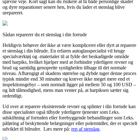
ujævne veje. Kort sagt kan du risikere at få både personlige skader
og dyre reparationer senere hen, hvis du lader et stenslag blive
urepareret.
Sådan reparerer du et stenslag i din forrude
Heldigvis behøver det ikke at være kompliceret eller dyrt at reparere
et stenslag i din bilrude. En erfaren autoglasspecialist vil bruge
specialværktøj og -materialer til at fylde det beskadigede område
med harpiks, hvilket hjælper med at forhindre yderligere revner og
brud og samtidig genoprette synligheden tilbage til det normale
niveau. Afhængigt af skadens størrelse og dybde tager denne proces
typisk mindre end 30 minutter og kræver ikke meget mere end et
inspektionsgebyr – som normalt ligger på mellem 50 og 100 USD –
og lidt tålmodighed, mens man venter på, at harpiksen sætter sig
ordentligt.
Ud over at reparere eksisterende revner og splinter i din forrude kan
disse specialister også tilbyde yderligere tjenester som f.eks.
udskiftning af forruden eller forebyggende behandlinger som f.eks.
påføring af beskyttende belægninger eller polermidler, der er specielt
udviklet til bilruder. Læs mere på:
rep af stenslag
.