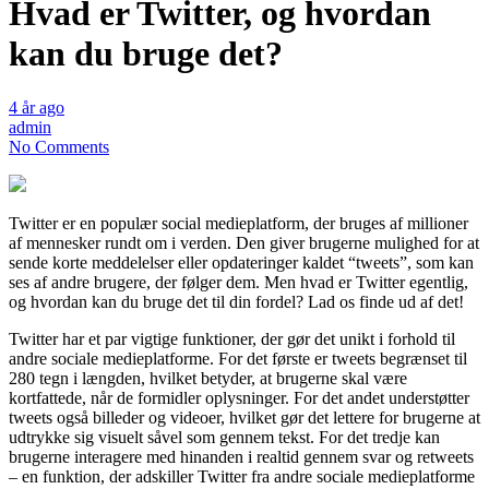
Hvad er Twitter, og hvordan
kan du bruge det?
4 år ago
admin
No Comments
Twitter er en populær social medieplatform, der bruges af millioner
af mennesker rundt om i verden. Den giver brugerne mulighed for at
sende korte meddelelser eller opdateringer kaldet “tweets”, som kan
ses af andre brugere, der følger dem. Men hvad er Twitter egentlig,
og hvordan kan du bruge det til din fordel? Lad os finde ud af det!
Twitter har et par vigtige funktioner, der gør det unikt i forhold til
andre sociale medieplatforme. For det første er tweets begrænset til
280 tegn i længden, hvilket betyder, at brugerne skal være
kortfattede, når de formidler oplysninger. For det andet understøtter
tweets også billeder og videoer, hvilket gør det lettere for brugerne at
udtrykke sig visuelt såvel som gennem tekst. For det tredje kan
brugerne interagere med hinanden i realtid gennem svar og retweets
– en funktion, der adskiller Twitter fra andre sociale medieplatforme