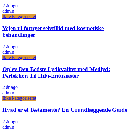
2 år ago
admin
Ikke kategoriseret
Vejen til fornyet selvtillid med kosmetiske
behandlinger
2 år ago
admin
Ikke kategoriseret
Oplev Den Bedste Lydkvalitet med Medlyd:
Perfektion Til HiFi-Entusiaster
2 år ago
admin
Ikke kategoriseret
Hvad er et Testamente? En Grundlæggende Guide
2 år ago
admin