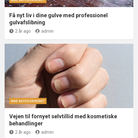
IKKE KATEGORISERET
Få nyt liv i dine gulve med professionel
gulvafslibning
2 år ago
admin
IKKE KATEGORISERET
Vejen til fornyet selvtillid med kosmetiske
behandlinger
2 år ago
admin