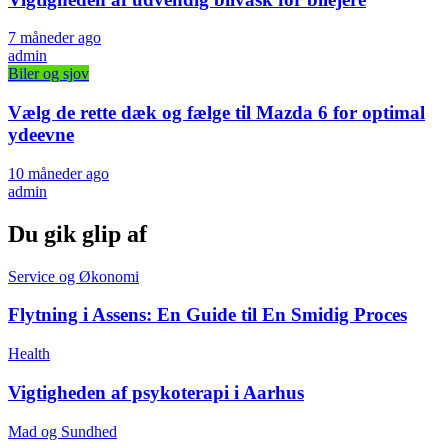
7 måneder ago
admin
Biler og sjov
Vælg de rette dæk og fælge til Mazda 6 for optimal
ydeevne
10 måneder ago
admin
Du gik glip af
Service og Økonomi
Flytning i Assens: En Guide til En Smidig Proces
Health
Vigtigheden af psykoterapi i Aarhus
Mad og Sundhed