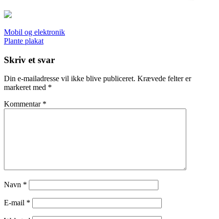
Indlægsnavigation
Mobil og elektronik
Plante plakat
Skriv et svar
Din e-mailadresse vil ikke blive publiceret.
Krævede felter er
markeret med
*
Kommentar
*
Navn
*
E-mail
*