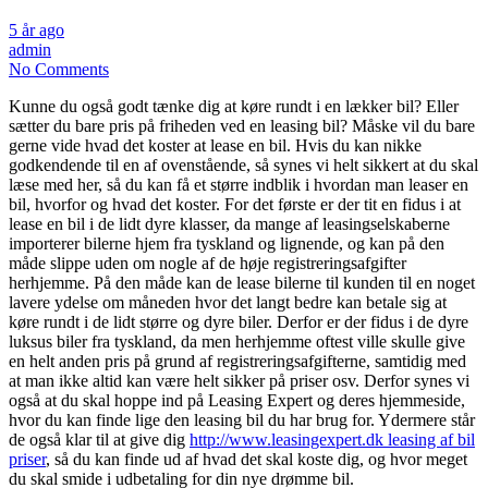
5 år ago
admin
No Comments
Kunne du også godt tænke dig at køre rundt i en lækker bil? Eller
sætter du bare pris på friheden ved en leasing bil? Måske vil du bare
gerne vide hvad det koster at lease en bil. Hvis du kan nikke
godkendende til en af ovenstående, så synes vi helt sikkert at du skal
læse med her, så du kan få et større indblik i hvordan man leaser en
bil, hvorfor og hvad det koster. For det første er der tit en fidus i at
lease en bil i de lidt dyre klasser, da mange af leasingselskaberne
importerer bilerne hjem fra tyskland og lignende, og kan på den
måde slippe uden om nogle af de høje registreringsafgifter
herhjemme. På den måde kan de lease bilerne til kunden til en noget
lavere ydelse om måneden hvor det langt bedre kan betale sig at
køre rundt i de lidt større og dyre biler. Derfor er der fidus i de dyre
luksus biler fra tyskland, da men herhjemme oftest ville skulle give
en helt anden pris på grund af registreringsafgifterne, samtidig med
at man ikke altid kan være helt sikker på priser osv. Derfor synes vi
også at du skal hoppe ind på Leasing Expert og deres hjemmeside,
hvor du kan finde lige den leasing bil du har brug for. Ydermere står
de også klar til at give dig
http://www.leasingexpert.dk leasing af bil
priser
, så du kan finde ud af hvad det skal koste dig, og hvor meget
du skal smide i udbetaling for din nye drømme bil.