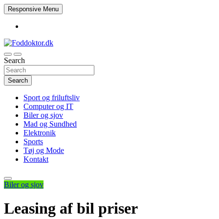
Skip
Responsive Menu
to
content
Search
Foddoktor.dk
Search
Sport og friluftsliv
Computer og IT
Biler og sjov
Mad og Sundhed
Elektronik
Sports
Tøj og Mode
Kontakt
Biler og sjov
Leasing af bil priser