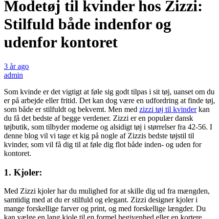
Modetøj til kvinder hos Zizzi:
Stilfuld både indenfor og
udenfor kontoret
3 år ago
admin
Som kvinde er det vigtigt at føle sig godt tilpas i sit tøj, uanset om du
er på arbejde eller fritid. Det kan dog være en udfordring at finde tøj,
som både er stilfuldt og bekvemt. Men med
zizzi tøj til kvinder
kan
du få det bedste af begge verdener. Zizzi er en populær dansk
tøjbutik, som tilbyder moderne og alsidigt tøj i størrelser fra 42-56. I
denne blog vil vi tage et kig på nogle af Zizzis bedste tøjstil til
kvinder, som vil få dig til at føle dig flot både inden- og uden for
kontoret.
1. Kjoler:
Med Zizzi kjoler har du mulighed for at skille dig ud fra mængden,
samtidig med at du er stilfuld og elegant. Zizzi designer kjoler i
mange forskellige farver og print, og med forskellige længder. Du
kan vælge en lang kjole til en formel begivenhed eller en kortere