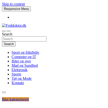
Skip to content
Responsive Menu
Search
Foddoktor.dk
Search
Sport og friluftsliv
Computer og IT
Biler og sjov
Mad og Sundhed
Elektronik
Sports
Tøj og Mode
Kontakt
Ikke kategoriseret