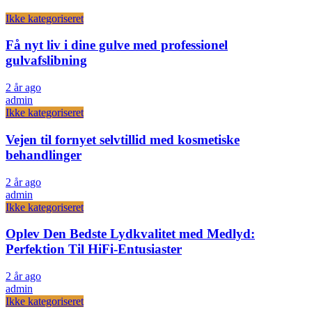
Ikke kategoriseret
Få nyt liv i dine gulve med professionel
gulvafslibning
2 år ago
admin
Ikke kategoriseret
Vejen til fornyet selvtillid med kosmetiske
behandlinger
2 år ago
admin
Ikke kategoriseret
Oplev Den Bedste Lydkvalitet med Medlyd:
Perfektion Til HiFi-Entusiaster
2 år ago
admin
Ikke kategoriseret