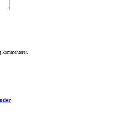
eg kommenterer.
under