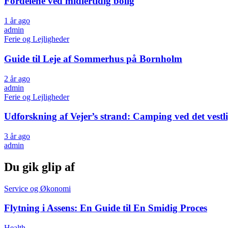
Fordelene ved midlertidig bolig
1 år ago
admin
Ferie og Lejligheder
Guide til Leje af Sommerhus på Bornholm
2 år ago
admin
Ferie og Lejligheder
Udforskning af Vejer’s strand: Camping ved det vestl
3 år ago
admin
Du gik glip af
Service og Økonomi
Flytning i Assens: En Guide til En Smidig Proces
Health