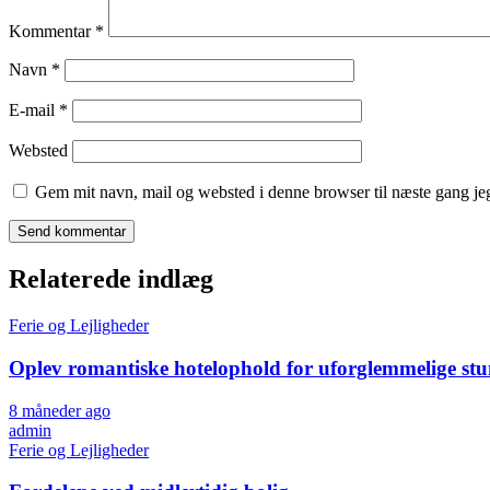
Kommentar
*
Navn
*
E-mail
*
Websted
Gem mit navn, mail og websted i denne browser til næste gang j
Relaterede indlæg
Ferie og Lejligheder
Oplev romantiske hotelophold for uforglemmelige st
8 måneder ago
admin
Ferie og Lejligheder