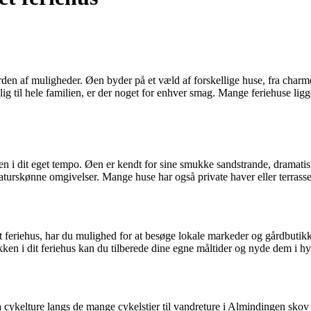
erden af muligheder. Øen byder på et væld af forskellige huse, fra char
 til hele familien, er der noget for enhver smag. Mange feriehuse ligger
n i dit eget tempo. Øen er kendt for sine smukke sandstrande, dramatis
naturskønne omgivelser. Mange huse har også private haver eller terrass
t feriehus, har du mulighed for at besøge lokale markeder og gårdbutikke
en i dit feriehus kan du tilberede dine egne måltider og nyde dem i hy
a cykelture langs de mange cykelstier til vandreture i Almindingen sk