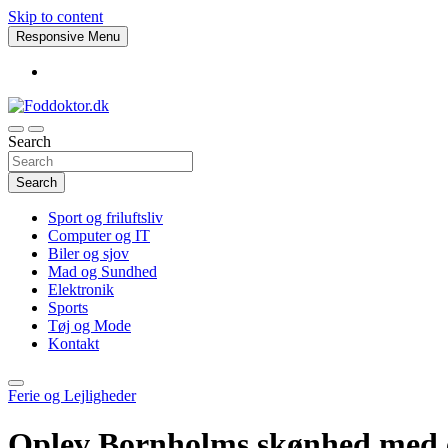
Skip to content
Responsive Menu
Search
Foddoktor.dk
Search
Sport og friluftsliv
Computer og IT
Biler og sjov
Mad og Sundhed
Elektronik
Sports
Tøj og Mode
Kontakt
Ferie og Lejligheder
Oplev Bornholms skønhed med e