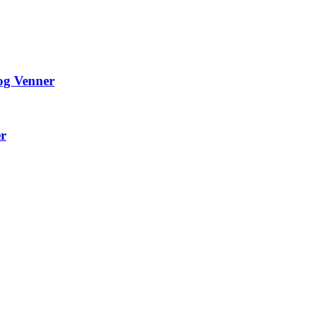
 og Venner
er