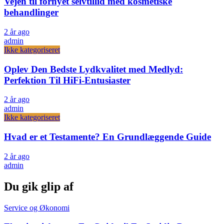
Vejen til fornyet selvtillid med kosmetiske
behandlinger
2 år ago
admin
Ikke kategoriseret
Oplev Den Bedste Lydkvalitet med Medlyd:
Perfektion Til HiFi-Entusiaster
2 år ago
admin
Ikke kategoriseret
Hvad er et Testamente? En Grundlæggende Guide
2 år ago
admin
Du gik glip af
Service og Økonomi