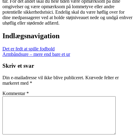
tur. For det andet skal du hele tiden være opmærksom på dine
omgivelser og være opmærksom på lommetyve eller andre
potentielle sikkerhedsrisici. Endelig skal du være høflig over for
dine medpassagerer ved at holde støjniveauet nede og undgå enhver
uhøflig eller stødende adfærd.
Indlægsnavigation
Det er fedt at spille fodbold
Armbåndsure – mere end bare et ur
Skriv et svar
Din e-mailadresse vil ikke blive publiceret.
Krævede felter er
markeret med
*
Kommentar
*