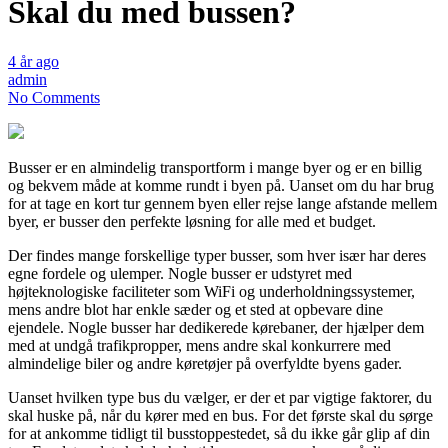
Skal du med bussen?
4 år ago
admin
No Comments
Busser er en almindelig transportform i mange byer og er en billig
og bekvem måde at komme rundt i byen på. Uanset om du har brug
for at tage en kort tur gennem byen eller rejse lange afstande mellem
byer, er busser den perfekte løsning for alle med et budget.
Der findes mange forskellige typer busser, som hver især har deres
egne fordele og ulemper. Nogle busser er udstyret med
højteknologiske faciliteter som WiFi og underholdningssystemer,
mens andre blot har enkle sæder og et sted at opbevare dine
ejendele. Nogle busser har dedikerede kørebaner, der hjælper dem
med at undgå trafikpropper, mens andre skal konkurrere med
almindelige biler og andre køretøjer på overfyldte byens gader.
Uanset hvilken type bus du vælger, er der et par vigtige faktorer, du
skal huske på, når du kører med en bus. For det første skal du sørge
for at ankomme tidligt til busstoppestedet, så du ikke går glip af din