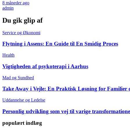
8 måneder ago
admin
Du gik glip af
Service og Økonomi
Flytning i Assens: En Guide til En Smidig Proces
Health
Vigtigheden af psykoterapi i Aarhus
Mad og Sundhed
Take Away i Vejle: En Praktisk Løsning for Familier
Uddannelse og Ledelse
Personlig udvikling som vej til varige transformation
populært indlæg