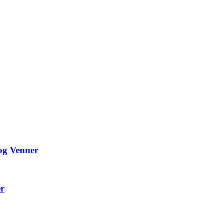
 og Venner
er