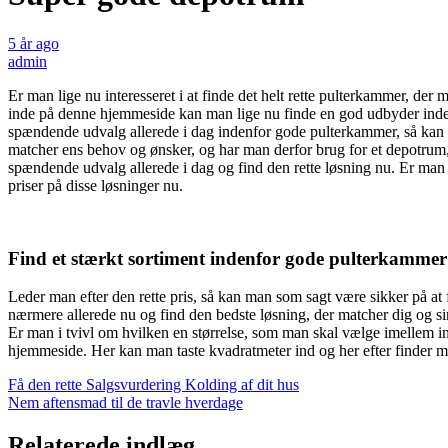
5 år ago
admin
Er man lige nu interesseret i at finde det helt rette pulterkammer, de
inde på denne hjemmeside kan man lige nu finde en god udbyder inde
spændende udvalg allerede i dag indenfor gode pulterkammer, så kan de
matcher ens behov og ønsker, og har man derfor brug for et depotrum, 
spændende udvalg allerede i dag og find den rette løsning nu. Er man in
priser på disse løsninger nu.
Find et stærkt sortiment indenfor gode pulterkammer
Leder man efter den rette pris, så kan man som sagt være sikker på at
nærmere allerede nu og find den bedste løsning, der matcher dig og s
Er man i tvivl om hvilken en størrelse, som man skal vælge imellem i
hjemmeside. Her kan man taste kvadratmeter ind og her efter finder
Indlægsnavigation
Få den rette Salgsvurdering Kolding af dit hus
Nem aftensmad til de travle hverdage
Relaterede indlæg