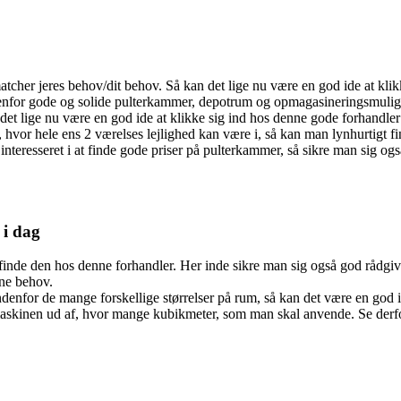
r matcher jeres behov/dit behov. Så kan det lige nu være en god ide at kl
nfor gode og solide pulterkammer, depotrum og opmagasineringsmuligh
t lige nu være en god ide at klikke sig ind hos denne gode forhandler 
hvor hele ens 2 værelses lejlighed kan være i, så kan man lynhurtigt fi
teresseret i at finde gode priser på pulterkammer, så sikre man sig også
 i dag
 finde den hos denne forhandler. Her inde sikre man sig også god rådgiv
ine behov.
ndenfor de mange forskellige størrelser på rum, så kan det være en god
 maskinen ud af, hvor mange kubikmeter, som man skal anvende. Se der