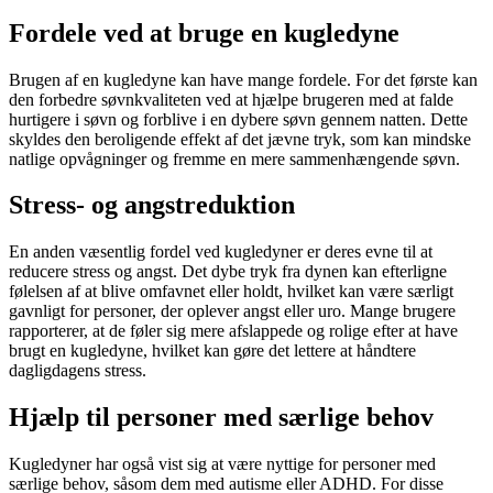
Fordele ved at bruge en kugledyne
Brugen af en kugledyne kan have mange fordele. For det første kan
den forbedre søvnkvaliteten ved at hjælpe brugeren med at falde
hurtigere i søvn og forblive i en dybere søvn gennem natten. Dette
skyldes den beroligende effekt af det jævne tryk, som kan mindske
natlige opvågninger og fremme en mere sammenhængende søvn.
Stress- og angstreduktion
En anden væsentlig fordel ved kugledyner er deres evne til at
reducere stress og angst. Det dybe tryk fra dynen kan efterligne
følelsen af at blive omfavnet eller holdt, hvilket kan være særligt
gavnligt for personer, der oplever angst eller uro. Mange brugere
rapporterer, at de føler sig mere afslappede og rolige efter at have
brugt en kugledyne, hvilket kan gøre det lettere at håndtere
dagligdagens stress.
Hjælp til personer med særlige behov
Kugledyner har også vist sig at være nyttige for personer med
særlige behov, såsom dem med autisme eller ADHD. For disse