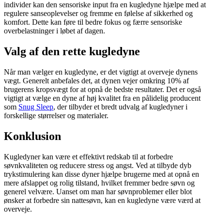
individer kan den sensoriske input fra en kugledyne hjælpe med at
regulere sanseoplevelser og fremme en følelse af sikkerhed og
komfort. Dette kan føre til bedre fokus og færre sensoriske
overbelastninger i løbet af dagen.
Valg af den rette kugledyne
Når man vælger en kugledyne, er det vigtigt at overveje dynens
vægt. Generelt anbefales det, at dynen vejer omkring 10% af
brugerens kropsvægt for at opnå de bedste resultater. Det er også
vigtigt at vælge en dyne af høj kvalitet fra en pålidelig producent
som
Snug Sleep
, der tilbyder et bredt udvalg af kugledyner i
forskellige størrelser og materialer.
Konklusion
Kugledyner kan være et effektivt redskab til at forbedre
søvnkvaliteten og reducere stress og angst. Ved at tilbyde dyb
trykstimulering kan disse dyner hjælpe brugerne med at opnå en
mere afslappet og rolig tilstand, hvilket fremmer bedre søvn og
generel velvære. Uanset om man har søvnproblemer eller blot
ønsker at forbedre sin nattesøvn, kan en kugledyne være værd at
overveje.