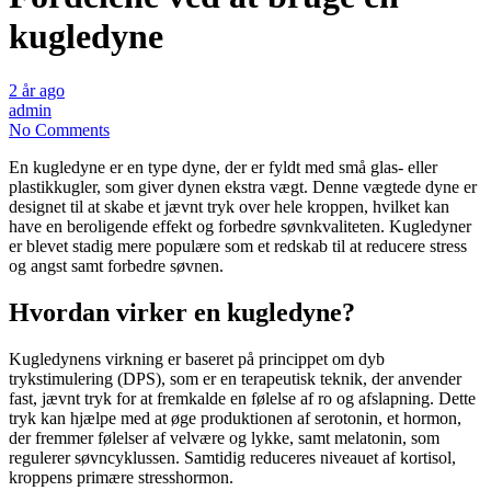
kugledyne
2 år ago
admin
No Comments
En kugledyne er en type dyne, der er fyldt med små glas- eller
plastikkugler, som giver dynen ekstra vægt. Denne vægtede dyne er
designet til at skabe et jævnt tryk over hele kroppen, hvilket kan
have en beroligende effekt og forbedre søvnkvaliteten. Kugledyner
er blevet stadig mere populære som et redskab til at reducere stress
og angst samt forbedre søvnen.
Hvordan virker en kugledyne?
Kugledynens virkning er baseret på princippet om dyb
trykstimulering (DPS), som er en terapeutisk teknik, der anvender
fast, jævnt tryk for at fremkalde en følelse af ro og afslapning. Dette
tryk kan hjælpe med at øge produktionen af serotonin, et hormon,
der fremmer følelser af velvære og lykke, samt melatonin, som
regulerer søvncyklussen. Samtidig reduceres niveauet af kortisol,
kroppens primære stresshormon.