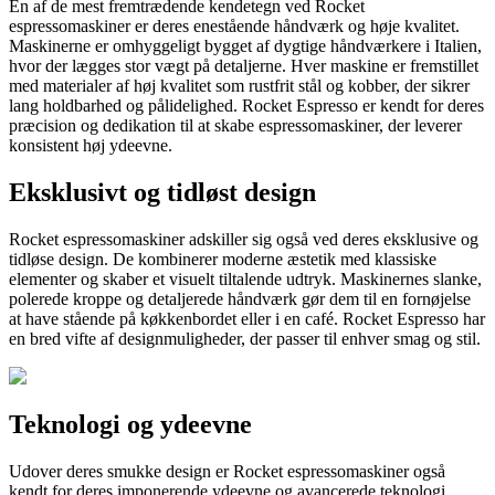
En af de mest fremtrædende kendetegn ved Rocket
espressomaskiner er deres enestående håndværk og høje kvalitet.
Maskinerne er omhyggeligt bygget af dygtige håndværkere i Italien,
hvor der lægges stor vægt på detaljerne. Hver maskine er fremstillet
med materialer af høj kvalitet som rustfrit stål og kobber, der sikrer
lang holdbarhed og pålidelighed. Rocket Espresso er kendt for deres
præcision og dedikation til at skabe espressomaskiner, der leverer
konsistent høj ydeevne.
Eksklusivt og tidløst design
Rocket espressomaskiner adskiller sig også ved deres eksklusive og
tidløse design. De kombinerer moderne æstetik med klassiske
elementer og skaber et visuelt tiltalende udtryk. Maskinernes slanke,
polerede kroppe og detaljerede håndværk gør dem til en fornøjelse
at have stående på køkkenbordet eller i en café. Rocket Espresso har
en bred vifte af designmuligheder, der passer til enhver smag og stil.
Teknologi og ydeevne
Udover deres smukke design er Rocket espressomaskiner også
kendt for deres imponerende ydeevne og avancerede teknologi.