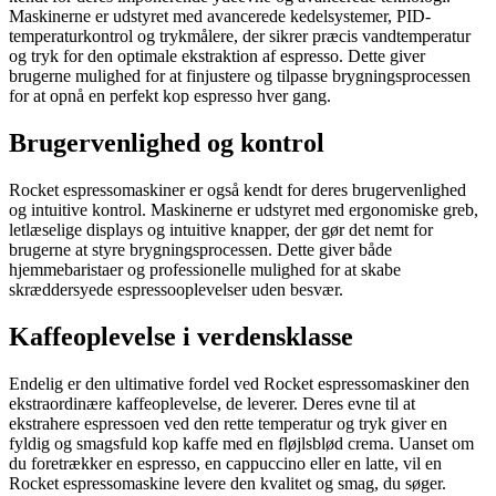
Maskinerne er udstyret med avancerede kedelsystemer, PID-
temperaturkontrol og trykmålere, der sikrer præcis vandtemperatur
og tryk for den optimale ekstraktion af espresso. Dette giver
brugerne mulighed for at finjustere og tilpasse brygningsprocessen
for at opnå en perfekt kop espresso hver gang.
Brugervenlighed og kontrol
Rocket espressomaskiner er også kendt for deres brugervenlighed
og intuitive kontrol. Maskinerne er udstyret med ergonomiske greb,
letlæselige displays og intuitive knapper, der gør det nemt for
brugerne at styre brygningsprocessen. Dette giver både
hjemmebaristaer og professionelle mulighed for at skabe
skræddersyede espressooplevelser uden besvær.
Kaffeoplevelse i verdensklasse
Endelig er den ultimative fordel ved Rocket espressomaskiner den
ekstraordinære kaffeoplevelse, de leverer. Deres evne til at
ekstrahere espressoen ved den rette temperatur og tryk giver en
fyldig og smagsfuld kop kaffe med en fløjlsblød crema. Uanset om
du foretrækker en espresso, en cappuccino eller en latte, vil en
Rocket espressomaskine levere den kvalitet og smag, du søger.