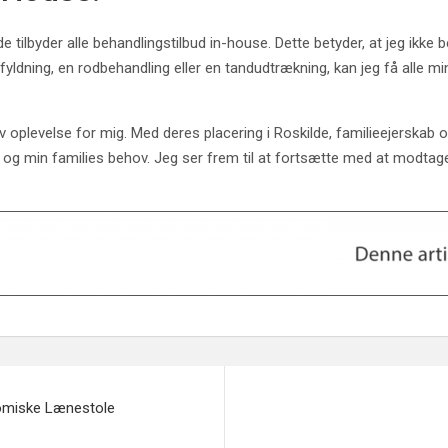
ilbyder alle behandlingstilbud in-house. Dette betyder, at jeg ikke beh
yldning, en rodbehandling eller en tandudtrækning, kan jeg få alle min
oplevelse for mig. Med deres placering i Roskilde, familieejerskab og e
g og min families behov. Jeg ser frem til at fortsætte med at modta
nomiske Lænestole