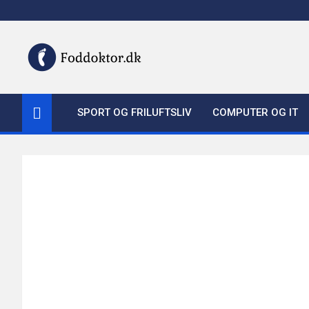
Skip
to
content
Foddoktor.dk
SPORT OG FRILUFTSLIV
COMPUTER OG IT