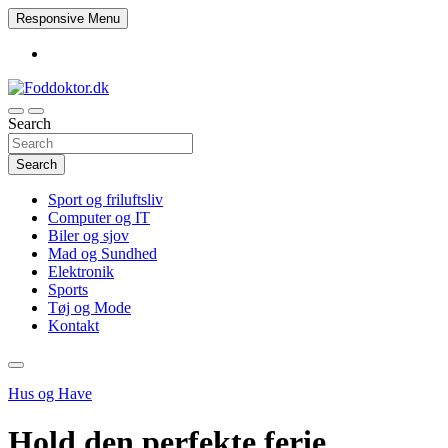
Skip
Responsive Menu
to
content
Search
Foddoktor.dk
Search
Sport og friluftsliv
Computer og IT
Biler og sjov
Mad og Sundhed
Elektronik
Sports
Tøj og Mode
Kontakt
Hus og Have
Hold den perfekte ferie