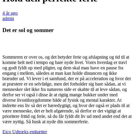
4 år ago
admin
Det er sol og sommer
Sommeren er over os, og det betyder ferie og afslapning og tid til at
komme helt ned i tempo og bare nyde livet. Vores hverdag er travl
og godt fyldt op med pligter, og dem skal man have en pause fra
engang i mellem, således at man kan holde distancen og ikke
brænder ud. Vi lever i et samfund, der er på acceleration og hvor det
at præstere er en selvfølge, men det forholder sig bare sådan, at vi
mennesker slet ikke fra naturens side er skabte til at leve sådan, og
derfor ser vi også i disse år at rigtig mange bukker under med
diverse livsstilssygdomme både af fysisk og mental karakter. At
indrette ens liv så det er bæredygtigt, og hvor der også er plads til at
være menneske, det er helt afgørende, så derfor er det vigtigt at
prioritere fritid og ferie, så du får fyldt dit liv ud med andet end det at
være nyttig. Så husk at nyde din sommerferie.
Indlægsnavigation
Eico Udtræks emhætter